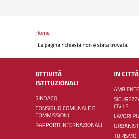
Briciole di pane
Home
La pagina richiesta non è stata trovata.
ATTIVITÀ
IN CITTÀ
ISTITUZIONALI
AMBIENTE
SINDACO
SICUREZZA E PROTEZIONE
CIVILE
CONSIGLIO COMUNALE E
COMMISSIONI
LAVORI P
RAPPORTI INTERNAZIONALI
URBANIST
TURISMO