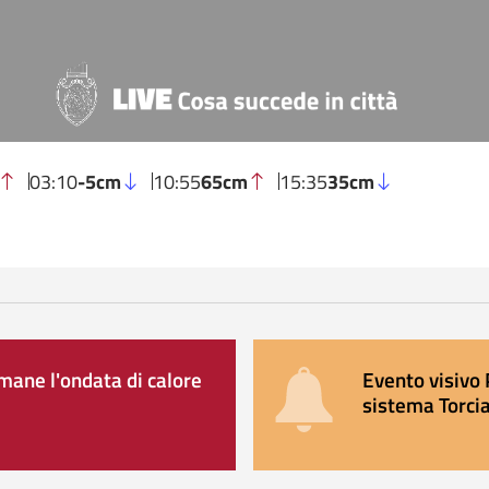
03:10
-5cm
10:55
65cm
15:35
35cm
ane l'ondata di calore
Evento visivo 
sistema Torcia