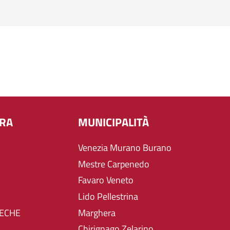
URA
MUNICIPALITÀ
Venezia Murano Burano
Mestre Carpenedo
Favaro Veneto
Lido Pellestrina
TECHE
Marghera
Chirignago Zelarino