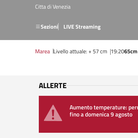
Salta al contenuto principale
Citta di Venezia
Menu secondario
Sezioni
LIVE Streaming
Marea
Livello attuale: + 57 cm
19:20
65cm
ALLERTE
Aumento temperature: perm
fino a domenica 9 agosto