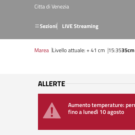
Salta al contenuto principale
Citta di Venezia
Menu secondario
Sezioni
LIVE Streaming
Marea
Livello attuale: + 41 cm
15:35
35cm
ALLERTE
Aumento temperature: perm
fino a lunedì 10 agosto