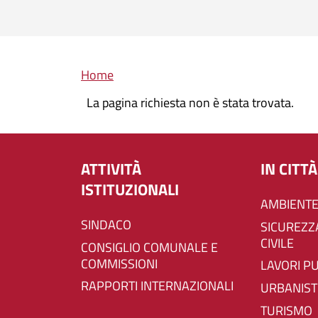
Briciole di pane
Home
La pagina richiesta non è stata trovata.
ATTIVITÀ
IN CITTÀ
ISTITUZIONALI
AMBIENTE
SINDACO
SICUREZZA E PROTEZIONE
CIVILE
CONSIGLIO COMUNALE E
COMMISSIONI
LAVORI P
RAPPORTI INTERNAZIONALI
URBANIST
TURISMO