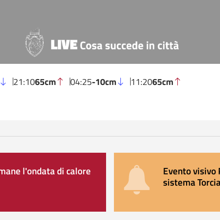
21:10
65cm
04:25
-10cm
11:20
65cm
ane l'ondata di calore
Evento visivo 
sistema Torcia