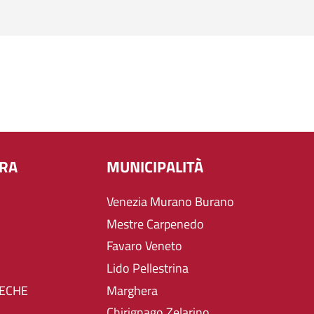
URA
MUNICIPALITÀ
Venezia Murano Burano
Mestre Carpenedo
Favaro Veneto
Lido Pellestrina
TECHE
Marghera
Chirignago Zelarino