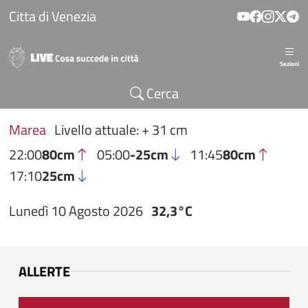
Salta al contenuto principale
Citta di Venezia
Sezioni
Cerca
Marea
Livello attuale: + 31 cm
22:00
80cm
05:00
-25cm
11:45
80cm
17:10
25cm
Lunedì 10 Agosto 2026
32,3°C
ALLERTE