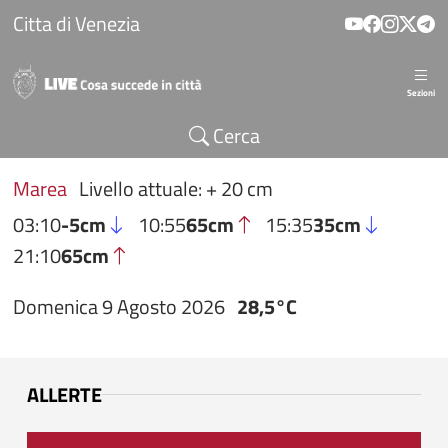
Salta al contenuto principale
Citta di Venezia
Sezioni
Cerca
Marea
Livello attuale: + 20 cm
03:10
-5cm
10:55
65cm
15:35
35cm
21:10
65cm
Domenica 9 Agosto 2026
28,5°C
ALLERTE