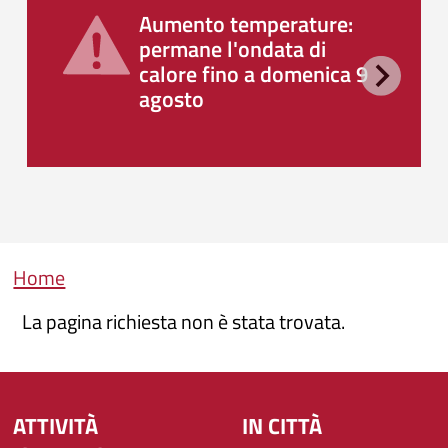
Aumento temperature:
permane l'ondata di
calore fino a domenica 9
agosto
Briciole di pane
Home
La pagina richiesta non è stata trovata.
ATTIVITÀ
IN CITTÀ