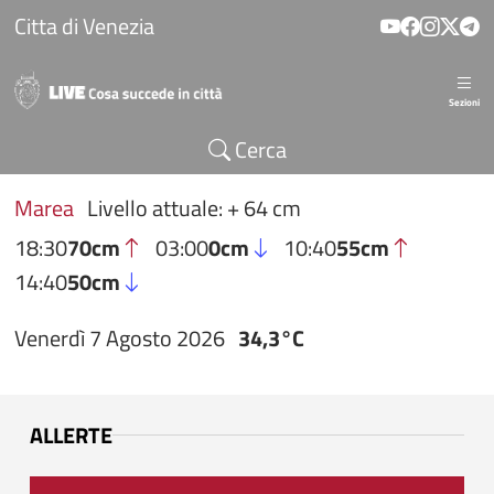
Salta al contenuto principale
Citta di Venezia
Sezioni
Cerca
Marea
Livello attuale: + 64 cm
18:30
70cm
03:00
0cm
10:40
55cm
14:40
50cm
Venerdì 7 Agosto 2026
34,3°C
ALLERTE