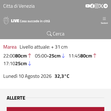
Salta al contenuto principale
Citta di Venezia
Sezioni
Cerca
Marea
Livello attuale: + 31 cm
22:00
80cm
05:00
-25cm
11:45
80cm
17:10
25cm
Lunedì 10 Agosto 2026
32,3°C
ALLERTE