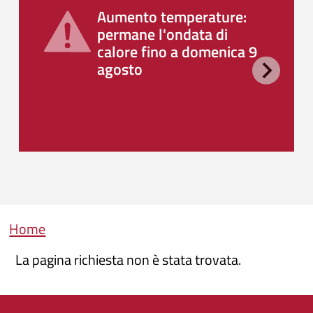
Aumento temperature:
permane l'ondata di
calore fino a domenica 9
agosto
Briciole di pane
Home
La pagina richiesta non è stata trovata.