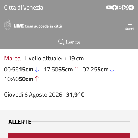
Salta al contenuto principale
Citta di Venezia
Sezioni
Cerca
Marea
Livello attuale: + 19 cm
00:55
15cm
17:50
65cm
02:25
5cm
10:40
50cm
Giovedì 6 Agosto 2026
31,9°C
ALLERTE