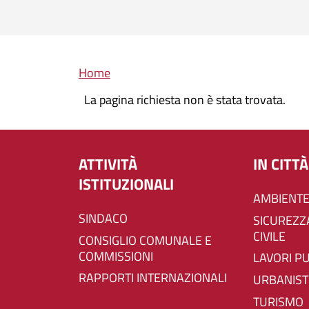
Briciole di pane
Home
La pagina richiesta non è stata trovata.
ATTIVITÀ
IN CITTÀ
ISTITUZIONALI
AMBIENTE
SINDACO
SICUREZZA E PROTEZIONE
CIVILE
CONSIGLIO COMUNALE E
COMMISSIONI
LAVORI P
RAPPORTI INTERNAZIONALI
URBANIST
TURISMO