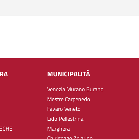
URA
MUNICIPALITÀ
Venezia Murano Burano
Mestre Carpenedo
Favaro Veneto
Lido Pellestrina
TECHE
Marghera
Chirignago Zelarino