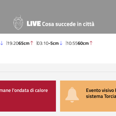
19:20
65cm
03:10
-5cm
10:55
60cm
ane l'ondata di calore
Evento visivo 
sistema Torcia