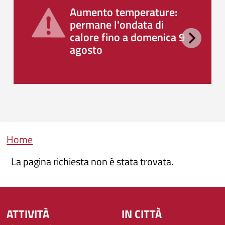
Aumento temperature:
permane l'ondata di
calore fino a domenica 9
agosto
Briciole di pane
Home
La pagina richiesta non è stata trovata.
ATTIVITÀ
IN CITTÀ