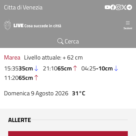
Salta al contenuto principale
Citta di Venezia
Sezioni
Cerca
Marea
Livello attuale: + 62 cm
15:35
35cm
21:10
65cm
04:25
-10cm
11:20
65cm
Domenica 9 Agosto 2026
31°C
ALLERTE