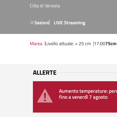
Salta al contenuto principale
Citta di Venezia
Menu secondario
Sezioni
LIVE Streaming
Marea
Livello attuale: + 25 cm
17:00
75cm
ALLERTE
Aumento temperature: perm
fino a venerdì 7 agosto