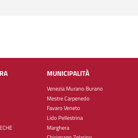
URA
MUNICIPALITÀ
Venezia Murano Burano
Mestre Carpenedo
Favaro Veneto
Lido Pellestrina
TECHE
Marghera
Chirignago Zelarino