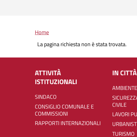
Briciole di pane
Home
La pagina richiesta non è stata trovata.
ATTIVITÀ
IN CITTÀ
ISTITUZIONALI
AMBIENTE
SINDACO
SICUREZZA E PROTEZIONE
CIVILE
CONSIGLIO COMUNALE E
COMMISSIONI
LAVORI P
RAPPORTI INTERNAZIONALI
URBANIST
TURISMO