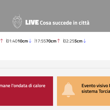
01:40
10cm
17:55
70cm
02:25
5cm
ane l'ondata di calore
Evento visivo 
sistema Torcia