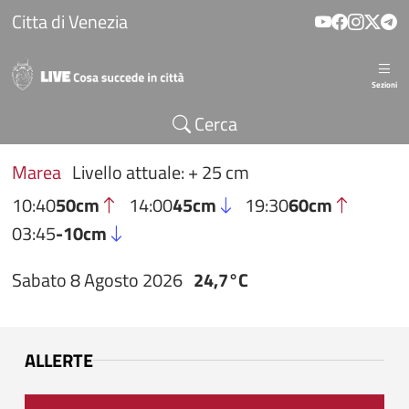
Salta al contenuto principale
Citta di Venezia
Sezioni
Cerca
Marea
Livello attuale: + 25 cm
10:40
50cm
14:00
45cm
19:30
60cm
03:45
-10cm
Sabato 8 Agosto 2026
24,7°C
ALLERTE