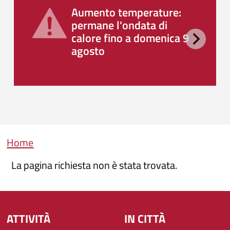
Aumento temperature:
permane l'ondata di
calore fino a domenica 9
agosto
Briciole di pane
Home
La pagina richiesta non è stata trovata.
ATTIVITÀ
IN CITTÀ