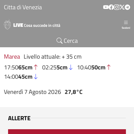
Salta al contenuto principale
Citta di Venezia
Sezioni
Cerca
Marea
Livello attuale: + 35 cm
17:50
65cm
02:25
5cm
10:40
50cm
14:00
45cm
Venerdì 7 Agosto 2026
27,8°C
ALLERTE