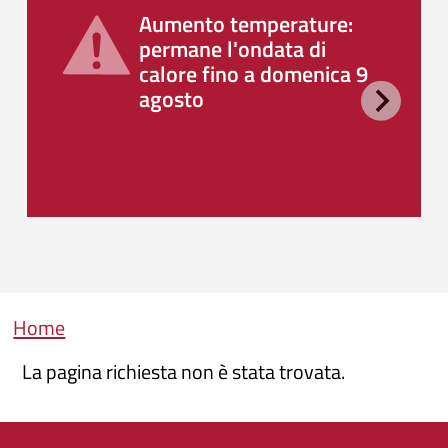
Aumento temperature:
permane l'ondata di
calore fino a domenica 9
agosto
Briciole di pane
Home
La pagina richiesta non è stata trovata.