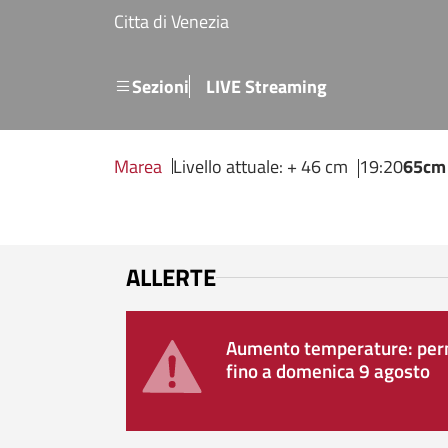
Salta al contenuto principale
Citta di Venezia
Menu secondario
Sezioni
LIVE Streaming
Marea
Livello attuale: + 46 cm
19:20
65cm
ALLERTE
Aumento temperature: perm
fino a domenica 9 agosto