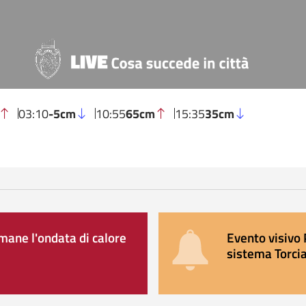
03:10
-5cm
10:55
65cm
15:35
35cm
ane l'ondata di calore
Evento visivo 
sistema Torcia