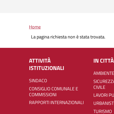
Briciole di pane
Home
La pagina richiesta non è stata trovata.
ATTIVITÀ
IN CITTÀ
ISTITUZIONALI
AMBIENTE
SINDACO
SICUREZZA E PROTEZIONE
CIVILE
CONSIGLIO COMUNALE E
COMMISSIONI
LAVORI P
RAPPORTI INTERNAZIONALI
URBANIST
TURISMO