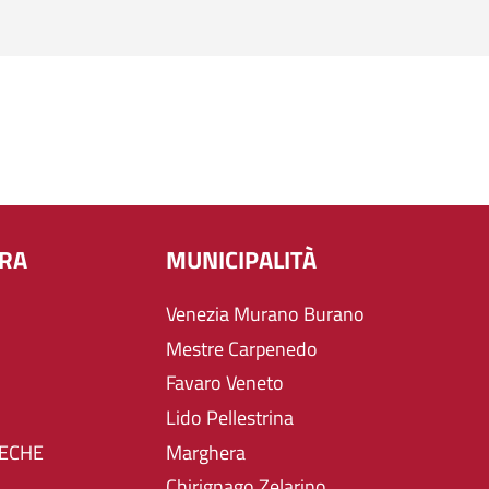
URA
MUNICIPALITÀ
Venezia Murano Burano
Mestre Carpenedo
Favaro Veneto
Lido Pellestrina
TECHE
Marghera
Chirignago Zelarino