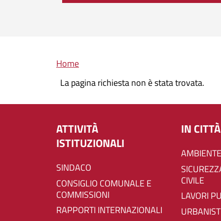
Briciole di pane
Home
La pagina richiesta non è stata trovata.
ATTIVITÀ
IN CITTÀ
ISTITUZIONALI
AMBIENTE
SINDACO
SICUREZZA E PROTEZIONE
CIVILE
CONSIGLIO COMUNALE E
COMMISSIONI
LAVORI P
RAPPORTI INTERNAZIONALI
URBANIST