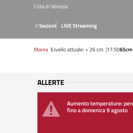
Salta al contenuto principale
Citta di Venezia
Menu secondario
Sezioni
LIVE Streaming
Marea
Livello attuale: + 26 cm
17:50
65cm
ALLERTE
Aumento temperature: perm
fino a domenica 9 agosto