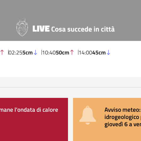
02:25
5cm
10:40
50cm
14:00
45cm
ane l'ondata di calore
Avviso meteo: 
idrogeologico 
giovedì 6 a ve