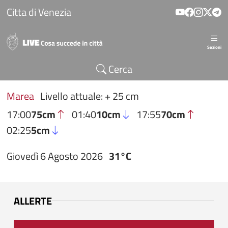
Salta al contenuto principale
Citta di Venezia
Sezioni
Cerca
Marea
Livello attuale: + 25 cm
17:00
75cm
01:40
10cm
17:55
70cm
02:25
5cm
Giovedì 6 Agosto 2026
31°C
ALLERTE