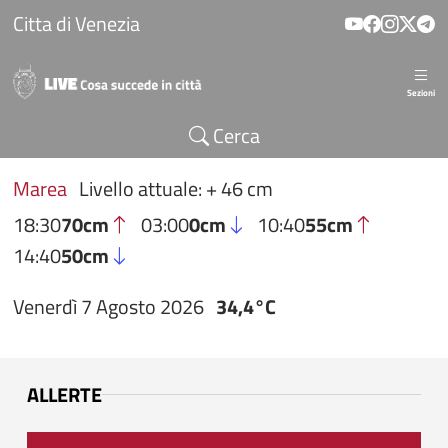
Salta al contenuto principale
Citta di Venezia
Sezioni
Cerca
Marea
Livello attuale: + 46 cm
18:30
70cm
03:00
0cm
10:40
55cm
14:40
50cm
Venerdì 7 Agosto 2026
34,4°C
ALLERTE