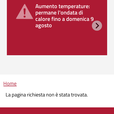
Aumento temperature:
permane l'ondata di
calore fino a domenica 9
agosto
Briciole di pane
Home
La pagina richiesta non è stata trovata.