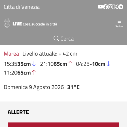
Salta al contenuto principale
Citta di Venezia
Sezioni
Cerca
Marea
Livello attuale: + 42 cm
15:35
35cm
21:10
65cm
04:25
-10cm
11:20
65cm
Domenica 9 Agosto 2026
31°C
ALLERTE