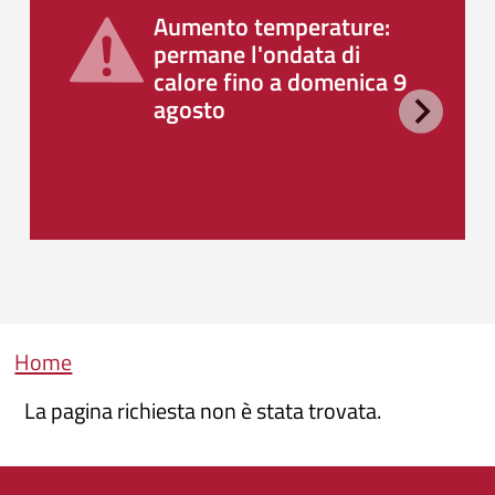
Aumento temperature:
permane l'ondata di
calore fino a domenica 9
agosto
Briciole di pane
Home
La pagina richiesta non è stata trovata.