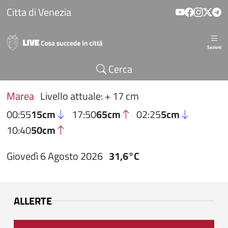
Salta al contenuto principale
Citta di Venezia
Sezioni
Cerca
Marea
Livello attuale: + 17 cm
00:55
15cm
17:50
65cm
02:25
5cm
10:40
50cm
Giovedì 6 Agosto 2026
31,6°C
ALLERTE