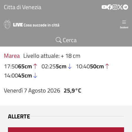
Salta al contenuto principale
Citta di Venezia
Sezioni
Cerca
Marea
Livello attuale: + 18 cm
17:50
65cm
02:25
5cm
10:40
50cm
14:00
45cm
Venerdì 7 Agosto 2026
25,9°C
ALLERTE