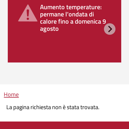
Aumento temperature:
permane l'ondata di
calore fino a domenica 9
agosto
Briciole di pane
Home
La pagina richiesta non è stata trovata.