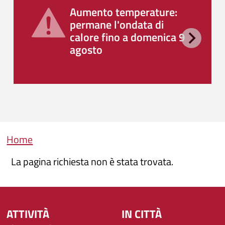
Aumento temperature:
permane l'ondata di
calore fino a domenica 9
agosto
Briciole di pane
Home
La pagina richiesta non è stata trovata.
ATTIVITÀ
IN CITTÀ