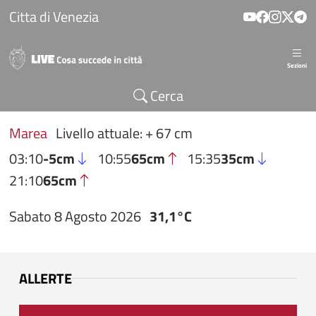
Salta al contenuto principale
Citta di Venezia
Sezioni
Cerca
Marea
Livello attuale: + 67 cm
03:10
-5cm
10:55
65cm
15:35
35cm
21:10
65cm
Sabato 8 Agosto 2026
31,1°C
ALLERTE