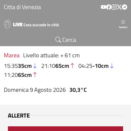
Salta al contenuto principale
Citta di Venezia
Sezioni
Cerca
Marea
Livello attuale: + 61 cm
15:35
35cm
21:10
65cm
04:25
-10cm
11:20
65cm
Domenica 9 Agosto 2026
30,3°C
ALLERTE