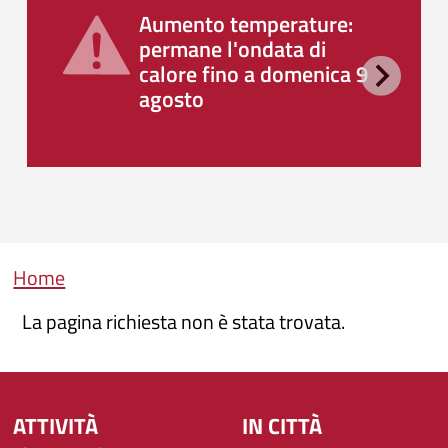
Aumento temperature:
permane l'ondata di
calore fino a domenica 9
agosto
Briciole di pane
Home
La pagina richiesta non è stata trovata.
ATTIVITÀ
IN CITTÀ