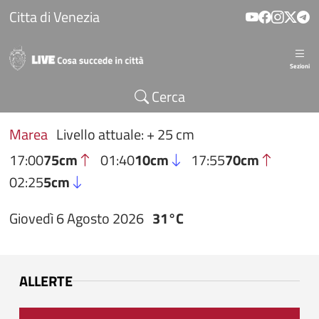
Salta al contenuto principale
Citta di Venezia
Sezioni
Cerca
Marea
Livello attuale: + 25 cm
17:00
75cm
01:40
10cm
17:55
70cm
02:25
5cm
Giovedì 6 Agosto 2026
31°C
ALLERTE