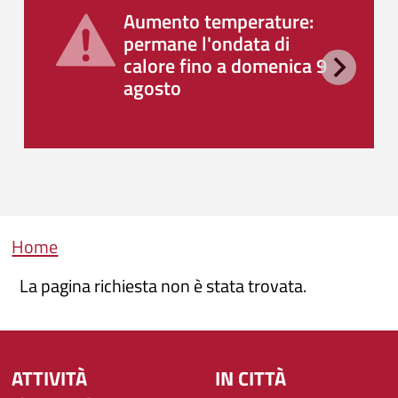
Aumento temperature:
permane l'ondata di
calore fino a domenica 9
agosto
Briciole di pane
Home
La pagina richiesta non è stata trovata.
ATTIVITÀ
IN CITTÀ