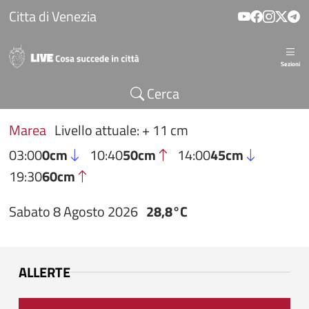
Salta al contenuto principale
Citta di Venezia
Sezioni
Cerca
Marea
Livello attuale: + 11 cm
03:00
0cm
10:40
50cm
14:00
45cm
19:30
60cm
Sabato 8 Agosto 2026
28,8°C
ALLERTE