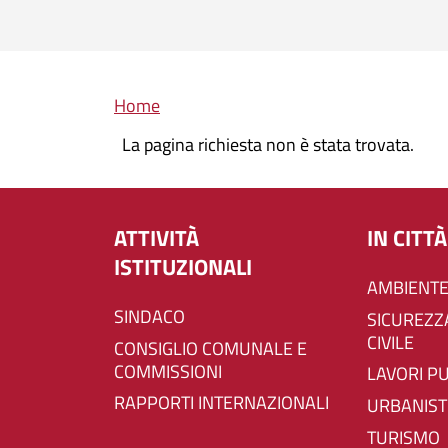
Briciole di pane
Home
La pagina richiesta non è stata trovata.
ATTIVITÀ
IN CITTÀ
ISTITUZIONALI
AMBIENTE
SINDACO
SICUREZZA E PROTEZIONE
CIVILE
CONSIGLIO COMUNALE E
COMMISSIONI
LAVORI P
RAPPORTI INTERNAZIONALI
URBANIST
TURISMO