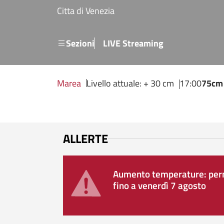
Salta al contenuto principale
Citta di Venezia
Menu secondario
Sezioni
LIVE Streaming
Marea
Livello attuale: + 30 cm
17:00
75cm
ALLERTE
Aumento temperature: perm
fino a venerdì 7 agosto