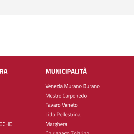
URA
MUNICIPALITÀ
Venezia Murano Burano
Mestre Carpenedo
Favaro Veneto
Lido Pellestrina
TECHE
Marghera
Chirignago Zelarino