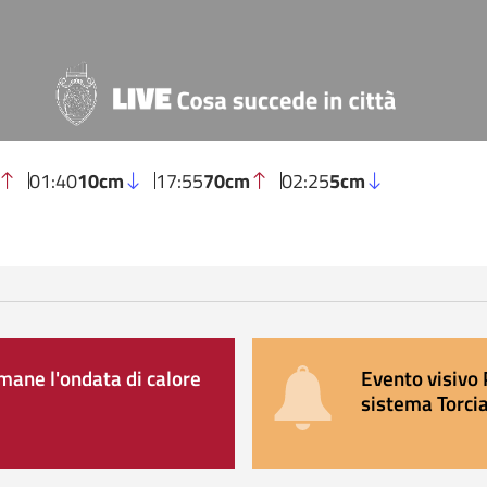
01:40
10cm
17:55
70cm
02:25
5cm
ane l'ondata di calore
Evento visivo 
sistema Torcia