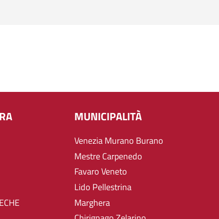
URA
MUNICIPALITÀ
Venezia Murano Burano
Mestre Carpenedo
Favaro Veneto
Lido Pellestrina
TECHE
Marghera
Chirignago Zelarino