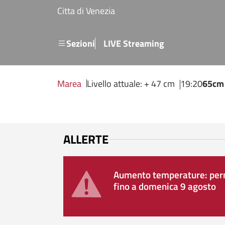
Salta al contenuto principale
Citta di Venezia
Menu secondario
Sezioni
LIVE Streaming
Marea
Livello attuale: + 47 cm
19:20
65cm
ALLERTE
Aumento temperature: perm
fino a domenica 9 agosto