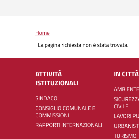
Briciole di pane
Home
La pagina richiesta non è stata trovata.
ATTIVITÀ
IN CITTÀ
ISTITUZIONALI
AMBIENTE
SINDACO
SICUREZZA E PROTEZIONE
CIVILE
CONSIGLIO COMUNALE E
COMMISSIONI
LAVORI P
RAPPORTI INTERNAZIONALI
URBANIST
TURISMO