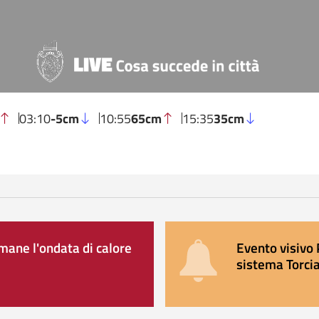
03:10
-5cm
10:55
65cm
15:35
35cm
ane l'ondata di calore
Evento visivo 
sistema Torcia