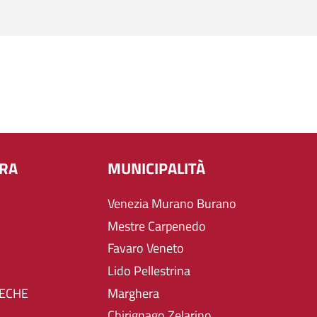
URA
MUNICIPALITÀ
Venezia Murano Burano
Mestre Carpenedo
Favaro Veneto
Lido Pellestrina
TECHE
Marghera
Chirignago Zelarino