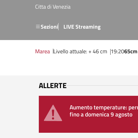
Salta al contenuto principale
Citta di Venezia
Menu secondario
Sezioni
LIVE Streaming
Marea
Livello attuale: + 46 cm
19:20
65cm
ALLERTE
Aumento temperature: perm
fino a domenica 9 agosto