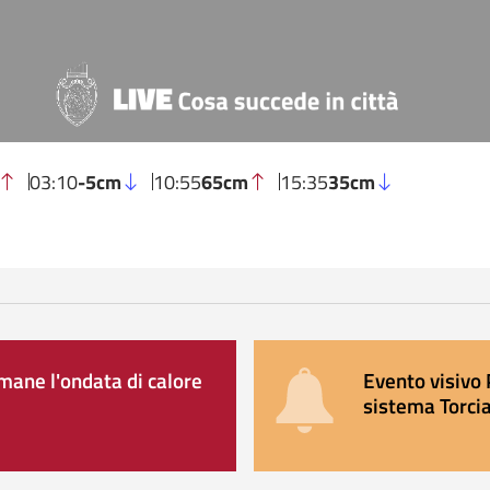
03:10
-5cm
10:55
65cm
15:35
35cm
ane l'ondata di calore
Evento visivo 
sistema Torcia