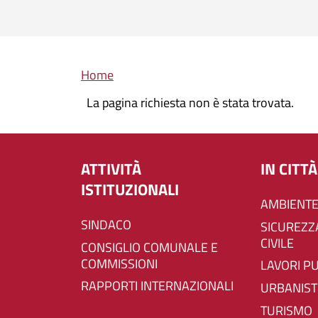
Briciole di pane
Home
La pagina richiesta non è stata trovata.
ATTIVITÀ
IN CITTÀ
ISTITUZIONALI
AMBIENTE
SINDACO
SICUREZZA E PROTEZIONE
CIVILE
CONSIGLIO COMUNALE E
COMMISSIONI
LAVORI P
RAPPORTI INTERNAZIONALI
URBANIST
TURISMO