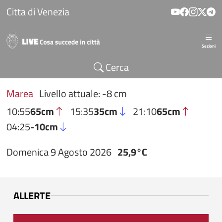
Salta al contenuto principale
Citta di Venezia
Sezioni
Cerca
Marea
Livello attuale: -8 cm
10:55
65cm
15:35
35cm
21:10
65cm
04:25
-10cm
Domenica 9 Agosto 2026
25,9°C
ALLERTE