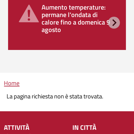
Aumento temperature:
permane l'ondata di
calore fino a domenica 9
agosto
Briciole di pane
Home
La pagina richiesta non è stata trovata.
ATTIVITÀ
IN CITTÀ