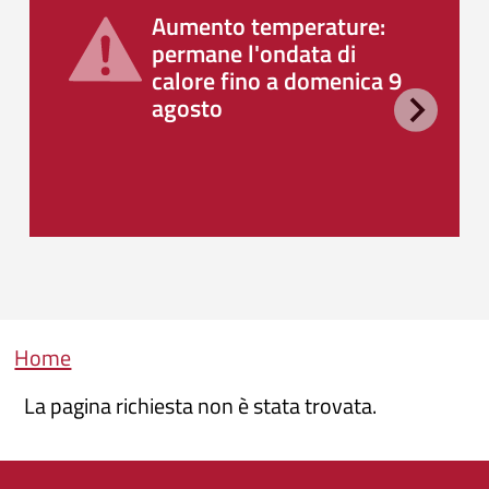
Aumento temperature:
permane l'ondata di
calore fino a domenica 9
agosto
Briciole di pane
Home
La pagina richiesta non è stata trovata.