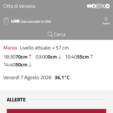
Salta al contenuto principale
Citta di Venezia
Sezioni
Cerca
Marea
Livello attuale: + 57 cm
18:30
70cm
03:00
0cm
10:40
55cm
14:40
50cm
Venerdì 7 Agosto 2026
36,1°C
ALLERTE