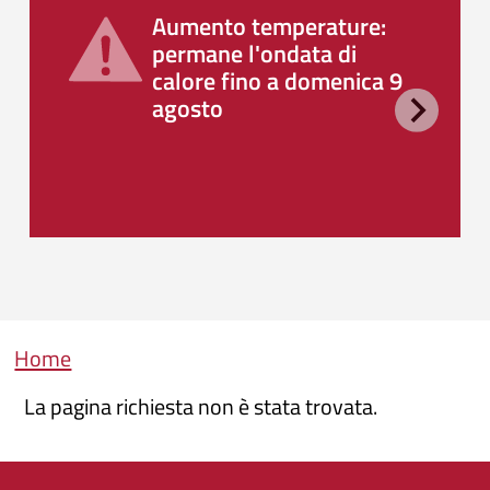
Aumento temperature:
permane l'ondata di
calore fino a domenica 9
agosto
Briciole di pane
Home
La pagina richiesta non è stata trovata.