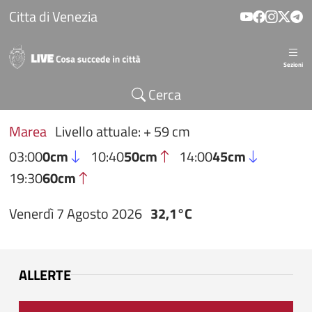
Salta al contenuto principale
Citta di Venezia
Sezioni
Cerca
Marea
Livello attuale: + 59 cm
03:00
0cm
10:40
50cm
14:00
45cm
19:30
60cm
Venerdì 7 Agosto 2026
32,1°C
ALLERTE