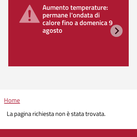
Aumento temperature:
permane l'ondata di
calore fino a domenica 9
agosto
Briciole di pane
Home
La pagina richiesta non è stata trovata.