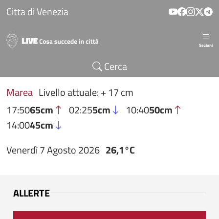
Salta al contenuto principale
Citta di Venezia
Sezioni
Cerca
Marea
Livello attuale: + 17 cm
17:50
65cm
02:25
5cm
10:40
50cm
14:00
45cm
Venerdì 7 Agosto 2026
26,1°C
ALLERTE