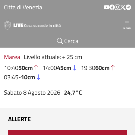
Salta al contenuto principale
Citta di Venezia
Sezioni
Cerca
Marea
Livello attuale: + 25 cm
10:40
50cm
14:00
45cm
19:30
60cm
03:45
-10cm
Sabato 8 Agosto 2026
24,7°C
ALLERTE