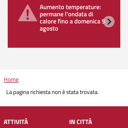
Aumento temperature:
permane l'ondata di
calore fino a domenica 9
agosto
Briciole di pane
Home
La pagina richiesta non è stata trovata.
ATTIVITÀ
IN CITTÀ