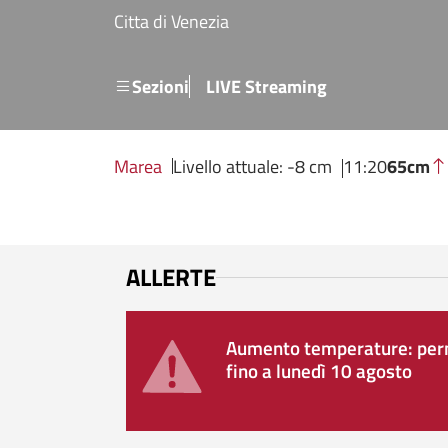
Salta al contenuto principale
Citta di Venezia
Menu secondario
Sezioni
LIVE Streaming
Marea
Livello attuale: -8 cm
11:20
65cm
ALLERTE
Aumento temperature: perm
fino a lunedì 10 agosto