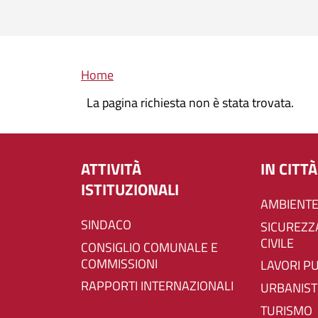
Briciole di pane
Home
La pagina richiesta non è stata trovata.
ATTIVITÀ
IN CITTÀ
ISTITUZIONALI
AMBIENTE
SINDACO
SICUREZZA E PROTEZIONE
CIVILE
CONSIGLIO COMUNALE E
COMMISSIONI
LAVORI P
RAPPORTI INTERNAZIONALI
URBANIST
TURISMO