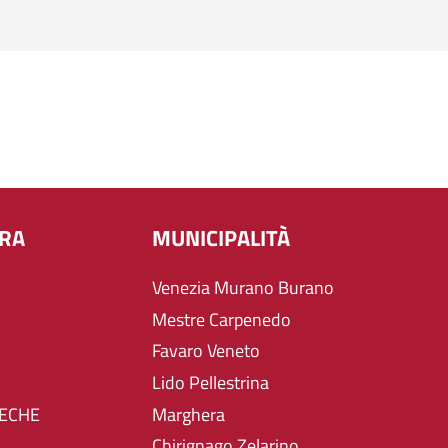
URA
MUNICIPALITÀ
Venezia Murano Burano
Mestre Carpenedo
Favaro Veneto
Lido Pellestrina
TECHE
Marghera
Chirignago Zelarino