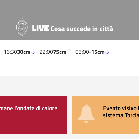
16:30
30cm
22:00
75cm
05:00
-15cm
ane l'ondata di calore
Evento visivo 
sistema Torcia