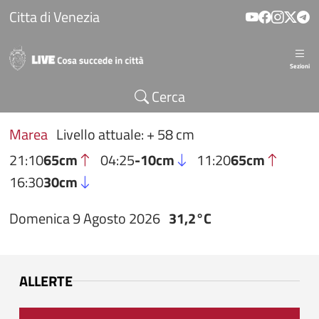
Salta al contenuto principale
Citta di Venezia
Sezioni
Cerca
Marea
Livello attuale: + 58 cm
21:10
65cm
04:25
-10cm
11:20
65cm
16:30
30cm
Domenica 9 Agosto 2026
31,2°C
ALLERTE