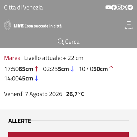
Salta al contenuto principale
Citta di Venezia
Sezioni
Cerca
Marea
Livello attuale: + 22 cm
17:50
65cm
02:25
5cm
10:40
50cm
14:00
45cm
Venerdì 7 Agosto 2026
26,7°C
ALLERTE