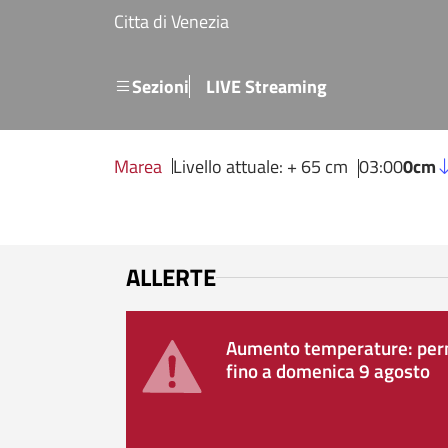
Salta al contenuto principale
Citta di Venezia
Menu secondario
Sezioni
LIVE Streaming
Marea
Livello attuale: + 65 cm
03:00
0cm
ALLERTE
Aumento temperature: perm
fino a domenica 9 agosto