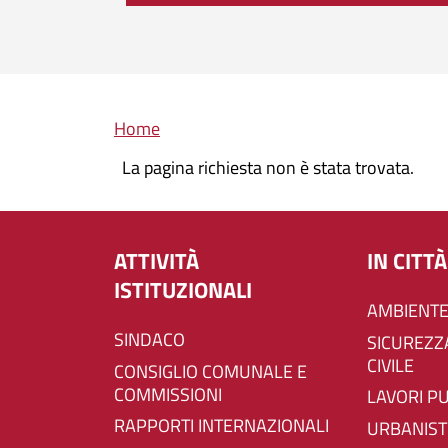
Briciole di pane
Home
La pagina richiesta non è stata trovata.
ATTIVITÀ
IN CITTÀ
ISTITUZIONALI
AMBIENTE
SINDACO
SICUREZZA E PROTEZIONE
CIVILE
CONSIGLIO COMUNALE E
COMMISSIONI
LAVORI P
RAPPORTI INTERNAZIONALI
URBANIST