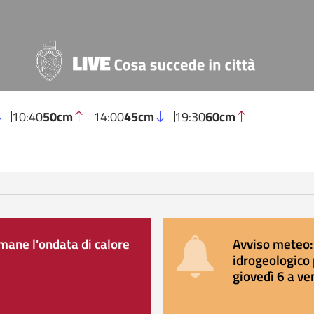
10:40
50cm
14:00
45cm
19:30
60cm
ane l'ondata di calore
Avviso meteo: 
idrogeologico 
giovedì 6 a ve