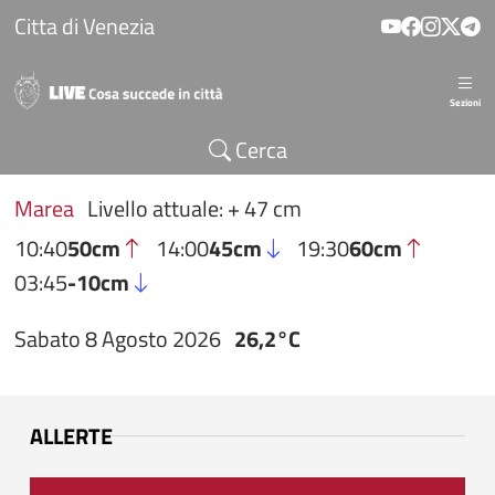
Salta al contenuto principale
Citta di Venezia
Sezioni
Cerca
Marea
Livello attuale: + 47 cm
10:40
50cm
14:00
45cm
19:30
60cm
03:45
-10cm
Sabato 8 Agosto 2026
26,2°C
ALLERTE