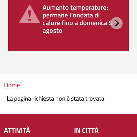
Aumento temperature:
permane l'ondata di
calore fino a domenica 9
agosto
Briciole di pane
Home
La pagina richiesta non è stata trovata.
ATTIVITÀ
IN CITTÀ