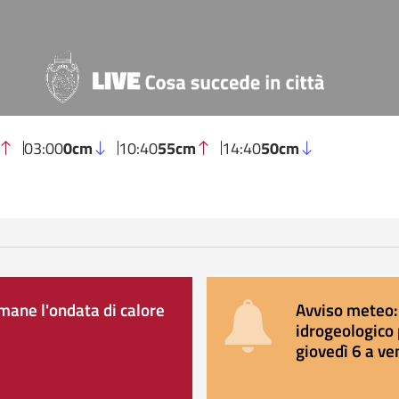
03:00
0cm
10:40
55cm
14:40
50cm
ane l'ondata di calore
Avviso meteo: 
idrogeologico 
giovedì 6 a ve