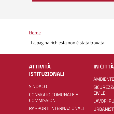
Briciole di pane
Home
La pagina richiesta non è stata trovata.
ATTIVITÀ
IN CITTÀ
ISTITUZIONALI
AMBIENTE
SINDACO
SICUREZZA E PROTEZIONE
CIVILE
CONSIGLIO COMUNALE E
COMMISSIONI
LAVORI P
RAPPORTI INTERNAZIONALI
URBANIST