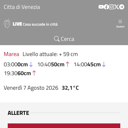
Salta al contenuto principale
Citta di Venezia
Sezioni
Cerca
Marea
Livello attuale: + 59 cm
03:00
0cm
10:40
50cm
14:00
45cm
19:30
60cm
Venerdì 7 Agosto 2026
32,1°C
ALLERTE