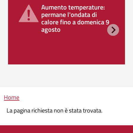
Aumento temperature:
permane l'ondata di
calore fino a domenica 9
agosto
Briciole di pane
Home
La pagina richiesta non è stata trovata.