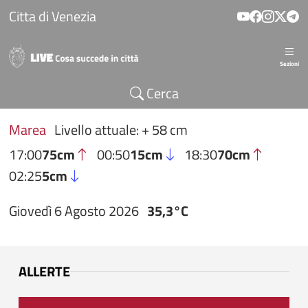
Salta al contenuto principale
Citta di Venezia
Sezioni
Cerca
Marea
Livello attuale: + 58 cm
17:00
75cm
00:50
15cm
18:30
70cm
02:25
5cm
Giovedì 6 Agosto 2026
35,3°C
ALLERTE