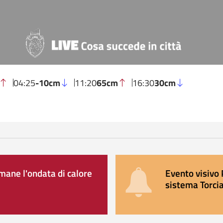
04:25
-10cm
11:20
65cm
16:30
30cm
ane l'ondata di calore
Evento visivo 
sistema Torcia