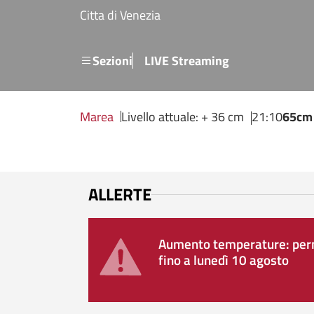
Salta al contenuto principale
Citta di Venezia
Menu secondario
Sezioni
LIVE Streaming
Marea
Livello attuale: + 36 cm
21:10
65cm
ALLERTE
Aumento temperature: perm
fino a lunedì 10 agosto