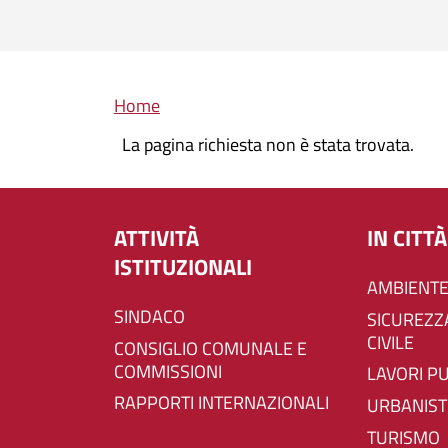
Briciole di pane
Home
La pagina richiesta non è stata trovata.
ATTIVITÀ
IN CITTÀ
ISTITUZIONALI
AMBIENTE
SINDACO
SICUREZZA E PROTEZIONE
CIVILE
CONSIGLIO COMUNALE E
COMMISSIONI
LAVORI P
RAPPORTI INTERNAZIONALI
URBANIST
TURISMO