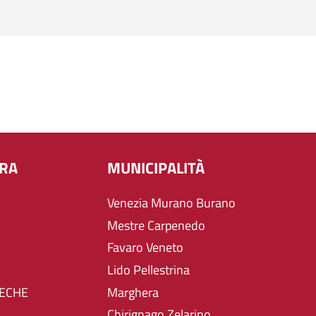
URA
MUNICIPALITÀ
Venezia Murano Burano
Mestre Carpenedo
Favaro Veneto
Lido Pellestrina
TECHE
Marghera
Chirignago Zelarino