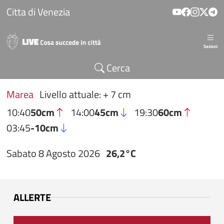
Salta al contenuto principale
Citta di Venezia
Sezioni
Cerca
Marea
Livello attuale: + 7 cm
10:40
50cm
14:00
45cm
19:30
60cm
03:45
-10cm
Sabato 8 Agosto 2026
26,2°C
ALLERTE