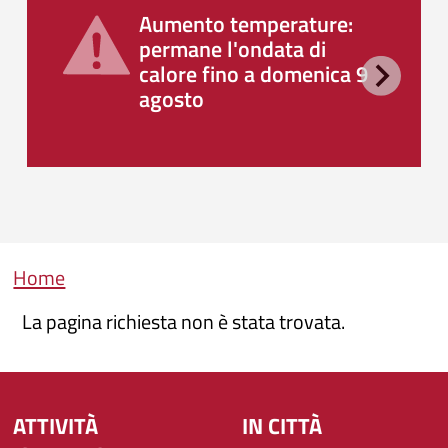
Aumento temperature:
permane l'ondata di
calore fino a domenica 9
agosto
Briciole di pane
Home
La pagina richiesta non è stata trovata.
ATTIVITÀ
IN CITTÀ