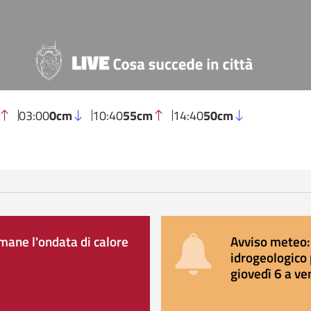
03:00
0cm
10:40
55cm
14:40
50cm
ane l'ondata di calore
Avviso meteo: 
idrogeologico 
giovedì 6 a ve