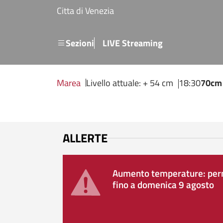
Salta al contenuto principale
Citta di Venezia
Menu secondario
Sezioni
LIVE Streaming
Marea
Livello attuale: + 54 cm
18:30
70cm
ALLERTE
Aumento temperature: perm
fino a domenica 9 agosto