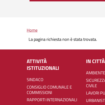
Briciole di pane
Home
La pagina richiesta non è stata trovata.
ATTIVITÀ
IN CITTÀ
ISTITUZIONALI
AMBIENTE
SINDACO
SICUREZZA E PROTEZIONE
CIVILE
CONSIGLIO COMUNALE E
COMMISSIONI
LAVORI P
RAPPORTI INTERNAZIONALI
URBANIST