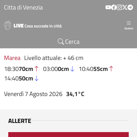
Salta al contenuto principale
Citta di Venezia
Sezioni
Cerca
Marea
Livello attuale: + 46 cm
18:30
70cm
03:00
0cm
10:40
55cm
14:40
50cm
Venerdì 7 Agosto 2026
34,1°C
ALLERTE