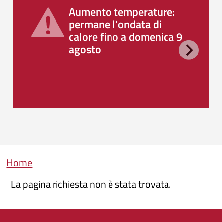
Aumento temperature:
permane l'ondata di
calore fino a domenica 9
agosto
Briciole di pane
Home
La pagina richiesta non è stata trovata.