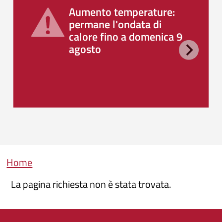
Aumento temperature:
permane l'ondata di
calore fino a domenica 9
agosto
Briciole di pane
Home
La pagina richiesta non è stata trovata.