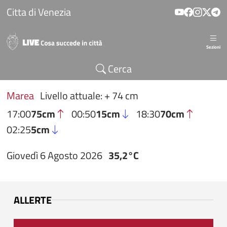
Salta al contenuto principale
Citta di Venezia
Sezioni
Cerca
Marea
Livello attuale: + 74 cm
17:00
75cm
00:50
15cm
18:30
70cm
02:25
5cm
Giovedì 6 Agosto 2026
35,2°C
ALLERTE