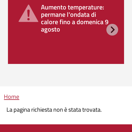
Aumento temperature:
permane l'ondata di
calore fino a domenica 9
agosto
Briciole di pane
Home
La pagina richiesta non è stata trovata.