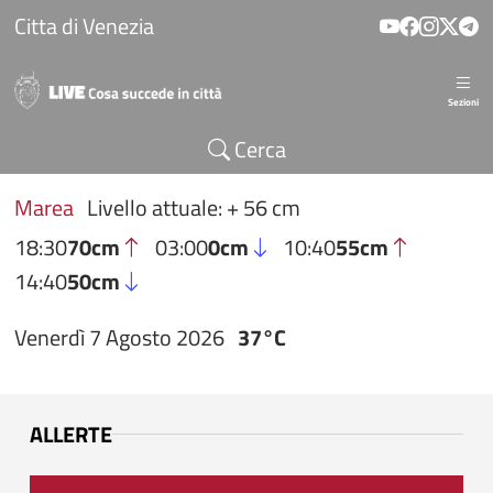
Salta al contenuto principale
Citta di Venezia
Sezioni
Cerca
Marea
Livello attuale: + 56 cm
18:30
70cm
03:00
0cm
10:40
55cm
14:40
50cm
Venerdì 7 Agosto 2026
37°C
ALLERTE