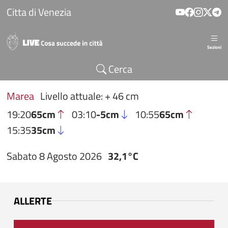
Salta al contenuto principale
Citta di Venezia
Sezioni
Cerca
Marea
Livello attuale: + 46 cm
19:20
65cm
03:10
-5cm
10:55
65cm
15:35
35cm
Sabato 8 Agosto 2026
32,1°C
ALLERTE