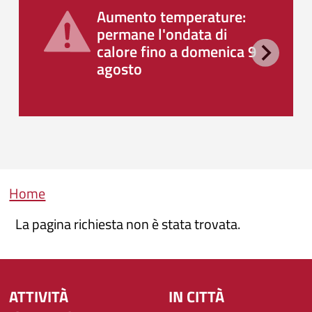
Aumento temperature:
permane l'ondata di
calore fino a domenica 9
agosto
Briciole di pane
Home
La pagina richiesta non è stata trovata.
ATTIVITÀ
IN CITTÀ