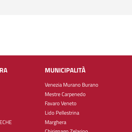
URA
MUNICIPALITÀ
Venezia Murano Burano
Mestre Carpenedo
Favaro Veneto
Lido Pellestrina
TECHE
Marghera
Chirignago Zelarino