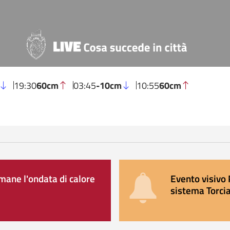
19:30
60cm
03:45
-10cm
10:55
60cm
ane l'ondata di calore
Evento visivo 
sistema Torcia