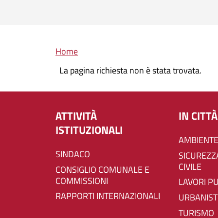
Briciole di pane
Home
La pagina richiesta non è stata trovata.
ATTIVITÀ
IN CITTÀ
ISTITUZIONALI
AMBIENTE
SINDACO
SICUREZZA E PROTEZIONE
CIVILE
CONSIGLIO COMUNALE E
COMMISSIONI
LAVORI P
RAPPORTI INTERNAZIONALI
URBANIST
TURISMO