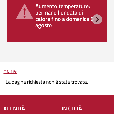
Aumento temperature:
permane l'ondata di
calore fino a domenica 9
agosto
Briciole di pane
Home
La pagina richiesta non è stata trovata.
ATTIVITÀ
IN CITTÀ