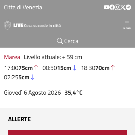
Salta al contenuto principale
Citta di Venezia
Sezioni
Cerca
Marea
Livello attuale: + 59 cm
17:00
75cm
00:50
15cm
18:30
70cm
02:25
5cm
Giovedì 6 Agosto 2026
35,4°C
ALLERTE