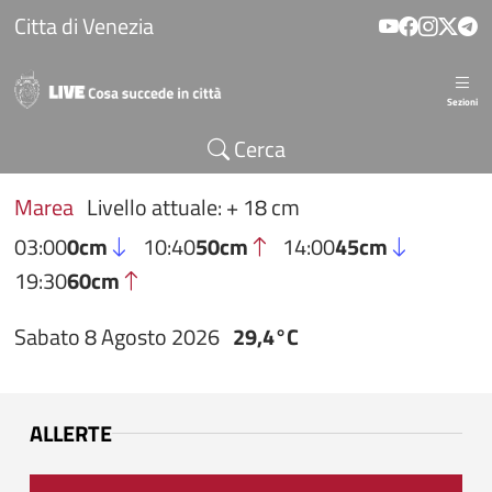
Salta al contenuto principale
Citta di Venezia
Sezioni
Cerca
Marea
Livello attuale: + 18 cm
03:00
0cm
10:40
50cm
14:00
45cm
19:30
60cm
Sabato 8 Agosto 2026
29,4°C
ALLERTE