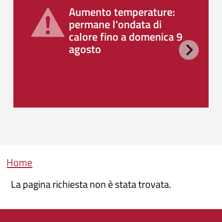
Aumento temperature:
permane l'ondata di
calore fino a domenica 9
agosto
Briciole di pane
Home
La pagina richiesta non è stata trovata.