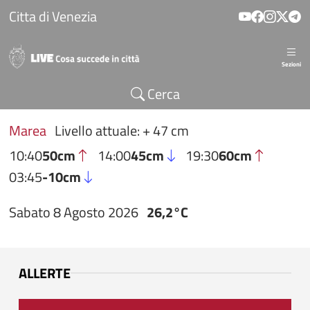
Salta al contenuto principale
Citta di Venezia
Sezioni
Cerca
Marea
Livello attuale: + 47 cm
10:40
50cm
14:00
45cm
19:30
60cm
03:45
-10cm
Sabato 8 Agosto 2026
26,2°C
ALLERTE