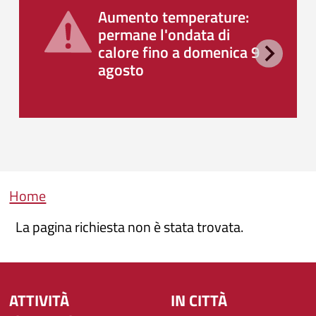
Aumento temperature:
permane l'ondata di
calore fino a domenica 9
agosto
Briciole di pane
Home
La pagina richiesta non è stata trovata.
ATTIVITÀ
IN CITTÀ